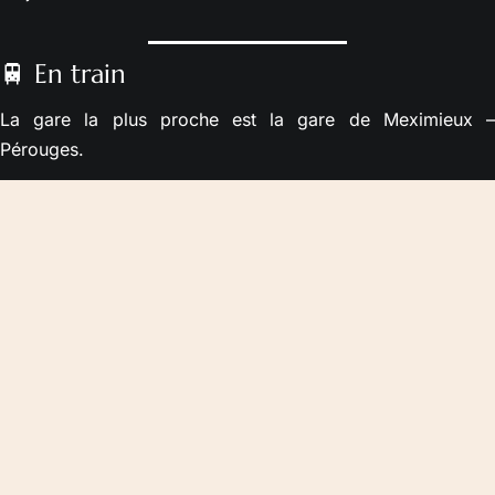
🚆 En train
La gare la plus proche est la gare de Meximieux –
Pérouges.
Environ 18 minutes depuis Lyon Part-Dieu
Gare située à environ 5 minutes du Clos
Une navette peut être envisagée sur demande, notamment
pour les séjours de week-end ou les visiteurs venant de
Lyon.
✈️ En avion
L’aéroport Lyon Saint-Exupéry se situe à environ 25